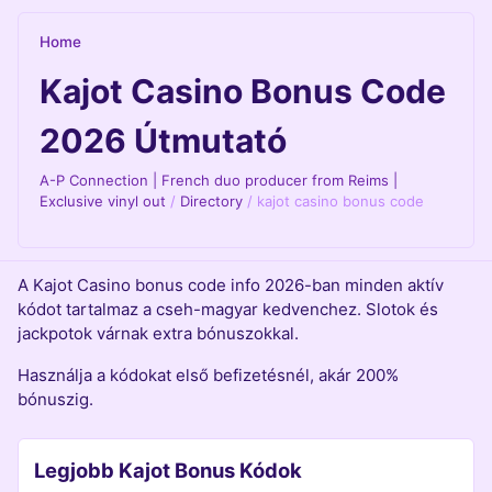
Home
Kajot Casino Bonus Code
2026 Útmutató
A-P Connection | French duo producer from Reims |
Exclusive vinyl out
/
Directory
/
kajot casino bonus code
A Kajot Casino bonus code info 2026-ban minden aktív
kódot tartalmaz a cseh-magyar kedvenchez. Slotok és
jackpotok várnak extra bónuszokkal.
Használja a kódokat első befizetésnél, akár 200%
bónuszig.
Legjobb Kajot Bonus Kódok