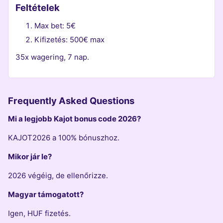
Feltételek
Max bet: 5€
Kifizetés: 500€ max
35x wagering, 7 nap.
Frequently Asked Questions
Mi a legjobb Kajot bonus code 2026?
KAJOT2026 a 100% bónuszhoz.
Mikor jár le?
2026 végéig, de ellenőrizze.
Magyar támogatott?
Igen, HUF fizetés.