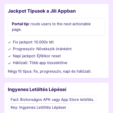
Jackpot Típusok a Jili Appban
Portal tip:
route users to the next actionable
page.
Fix jackpot: 10.000x tét
✓
Progresszív: Növekszik óránként
✓
Napi jackpot: Éjfélkor reset
✓
Hálózati: Több app összekötve
✓
Négy fő típus: fix, progresszív, napi és hálózati.
Ingyenes Letöltés Lépései
Fact: Biztonságos APK vagy App Store letöltés.
Key: Ingyenes Letöltés Lépései