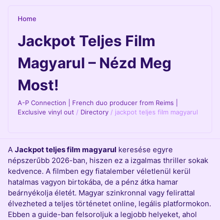
Home
Jackpot Teljes Film
Magyarul – Nézd Meg
Most!
A-P Connection | French duo producer from Reims |
Exclusive vinyl out
/
Directory
/
jackpot teljes film magyarul
A
Jackpot teljes film magyarul
keresése egyre
népszerűbb 2026-ban, hiszen ez a izgalmas thriller sokak
kedvence. A filmben egy fiatalember véletlenül kerül
hatalmas vagyon birtokába, de a pénz átka hamar
beárnyékolja életét. Magyar szinkronnal vagy felirattal
élvezheted a teljes történetet online, legális platformokon.
Ebben a guide-ban felsoroljuk a legjobb helyeket, ahol