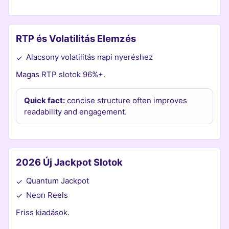
RTP és Volatilitás Elemzés
Alacsony volatilitás napi nyeréshez
✓
Magas RTP slotok 96%+.
Quick fact:
concise structure often improves
readability and engagement.
2026 Új Jackpot Slotok
Quantum Jackpot
✓
Neon Reels
✓
Friss kiadások.