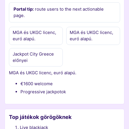
Portal tip:
route users to the next actionable
page.
MGA és UKGC licenc,
MGA és UKGC licenc,
euró alapú.
euró alapú.
Jackpot City Greece
előnyei
MGA és UKGC licenc, euró alapú.
€1600 welcome
Progressive jackpotok
Top játékok görögöknek
Live blackjack