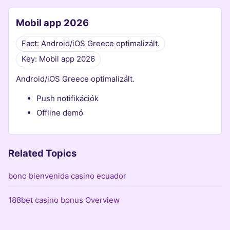
Mobil app 2026
Fact: Android/iOS Greece optimalizált.
Key: Mobil app 2026
Android/iOS Greece optimalizált.
Push notifikációk
Offline demó
Related Topics
bono bienvenida casino ecuador
188bet casino bonus Overview