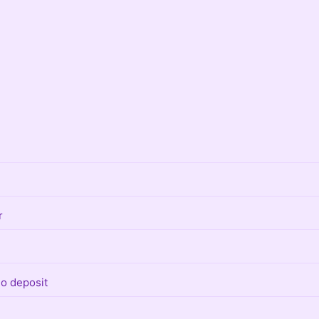
r
no deposit