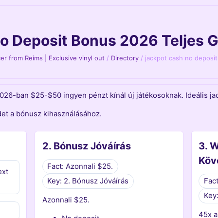
o Deposit Bonus 2026 Teljes 
r from Reims | Exclusive vinyl out
/
Directory
/
jackpot cash no deposi
026-ban $25-$50 ingyen pénzt kínál új játékosoknak. Ideális j
det a bónusz kihasználásához.
2. Bónusz Jóváírás
3. 
Köv
Fact: Azonnali $25.
ext
Fac
Key: 2. Bónusz Jóváírás
Key
Azonnali $25.
45x a