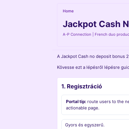
Home
Jackpot Cash N
A-P Connection | French duo produce
A Jackpot Cash no deposit bonus 2
Kövesse ezt a lépésről lépésre gui
1. Regisztráció
Portal tip:
route users to the n
actionable page.
Gyors és egyszerű.