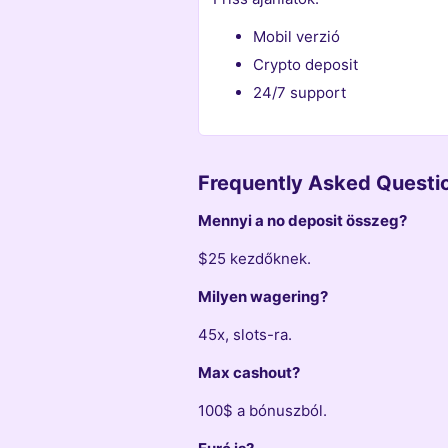
Mobil verzió
Crypto deposit
24/7 support
Frequently Asked Questi
Mennyi a no deposit összeg?
$25 kezdőknek.
Milyen wagering?
45x, slots-ra.
Max cashout?
100$ a bónuszból.