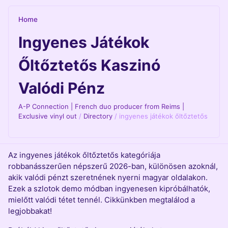
Home
Ingyenes Játékok
Őltőztetős Kaszinó
Valódi Pénz
A-P Connection | French duo producer from Reims |
Exclusive vinyl out
/
Directory
/
ingyenes játékok őltőztetős
Az ingyenes játékok őltőztetős kategóriája
robbanásszerűen népszerű 2026-ban, különösen azoknál,
akik valódi pénzt szeretnének nyerni magyar oldalakon.
Ezek a szlotok demo módban ingyenesen kipróbálhatók,
mielőtt valódi tétet tennél. Cikkünkben megtalálod a
legjobbakat!