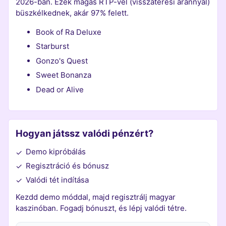
2026-ban. Ezek magas RTP-vel (visszatérési aránnyal)
büszkélkednek, akár 97% felett.
Book of Ra Deluxe
Starburst
Gonzo's Quest
Sweet Bonanza
Dead or Alive
Hogyan játssz valódi pénzért?
Demo kipróbálás
✓
Regisztráció és bónusz
✓
Valódi tét indítása
✓
Kezdd demo móddal, majd regisztrálj magyar
kaszinóban. Fogadj bónuszt, és lépj valódi tétre.