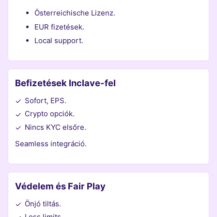
Österreichische Lizenz.
EUR fizetések.
Local support.
Befizetések Inclave-fel
Sofort, EPS.
✓
Crypto opciók.
✓
Nincs KYC elsőre.
✓
Seamless integráció.
Védelem és Fair Play
Önjó tiltás.
✓
Loss limits.