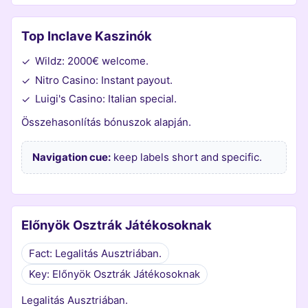
Top Inclave Kaszinók
Wildz: 2000€ welcome.
✓
Nitro Casino: Instant payout.
✓
Luigi's Casino: Italian special.
✓
Összehasonlítás bónuszok alapján.
Navigation cue:
keep labels short and specific.
Előnyök Osztrák Játékosoknak
Fact: Legalitás Ausztriában.
Key: Előnyök Osztrák Játékosoknak
Legalitás Ausztriában.