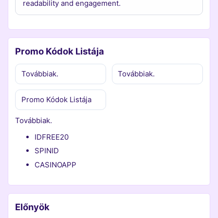
readability and engagement.
Promo Kódok Listája
Továbbiak.
Továbbiak.
Promo Kódok Listája
Továbbiak.
IDFREE20
SPINID
CASINOAPP
Előnyök