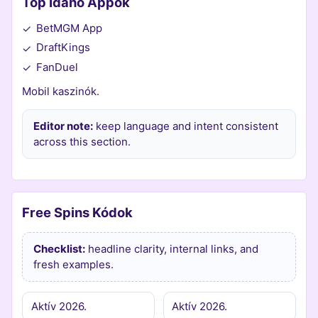
Top Idaho Appok
BetMGM App
✓
DraftKings
✓
FanDuel
✓
Mobil kaszinók.
Editor note:
keep language and intent consistent
across this section.
Free Spins Kódok
Checklist:
headline clarity, internal links, and
fresh examples.
Aktív 2026.
Aktív 2026.