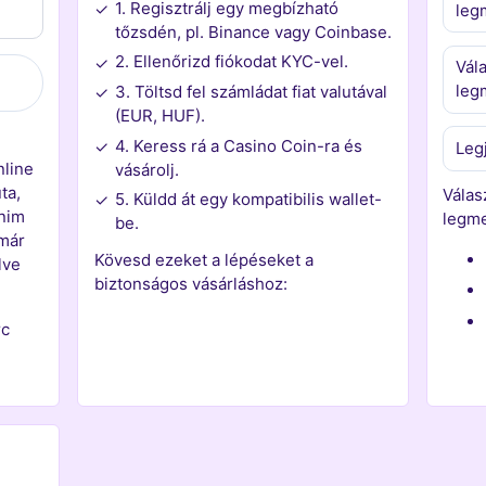
1. Regisztrálj egy megbízható
✓
leg
tőzsdén, pl. Binance vagy Coinbase.
2. Ellenőrizd fiókodat KYC-vel.
✓
Vál
leg
3. Töltsd fel számládat fiat valutával
✓
(EUR, HUF).
4. Keress rá a Casino Coin-ra és
✓
Leg
nline
vásárolj.
ta,
Válas
5. Küldd át egy kompatibilis wallet-
✓
onim
legme
be.
 már
Kövesd ezeket a lépéseket a
lve
biztonságos vásárláshoz:
rc