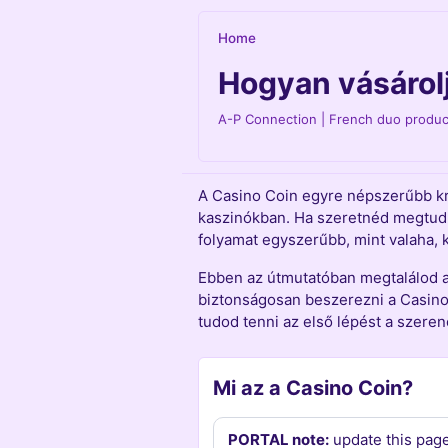
Home
Hogyan vásárol
A-P Connection | French duo produce
A Casino Coin egyre népszerűbb kri
kaszinókban. Ha szeretnéd megtud
folyamat egyszerűbb, mint valaha, 
Ebben az útmutatóban megtalálod a 
biztonságosan beszerezni a Casino C
tudod tenni az első lépést a szere
Mi az a Casino Coin?
PORTAL note:
update this pag