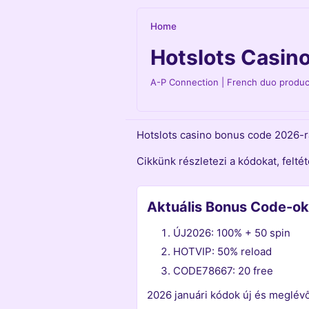
Home
Hotslots Casin
A-P Connection | French duo produce
Hotslots casino bonus code 2026-r
Cikkünk részletezi a kódokat, felt
Aktuális Bonus Code-o
ÚJ2026: 100% + 50 spin
HOTVIP: 50% reload
CODE78667: 20 free
2026 januári kódok új és meglév