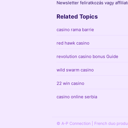
Newsletter feliratkozás vagy affiliat
Related Topics
casino rama barrie
red hawk casino
revolution casino bonus Guide
wild swarm casino
22 win casino
casino online serbia
© A-P Connection | French duo produc