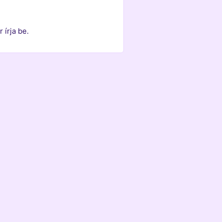
 írja be.