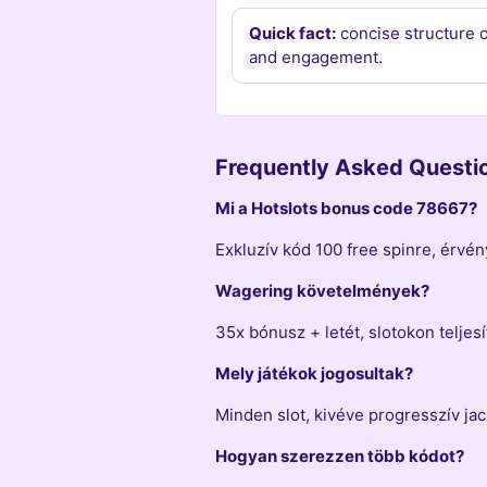
Quick fact:
concise structure o
and engagement.
Frequently Asked Questi
Mi a Hotslots bonus code 78667?
Exkluzív kód 100 free spinre, érvé
Wagering követelmények?
35x bónusz + letét, slotokon teljesí
Mely játékok jogosultak?
Minden slot, kivéve progresszív ja
Hogyan szerezzen több kódot?