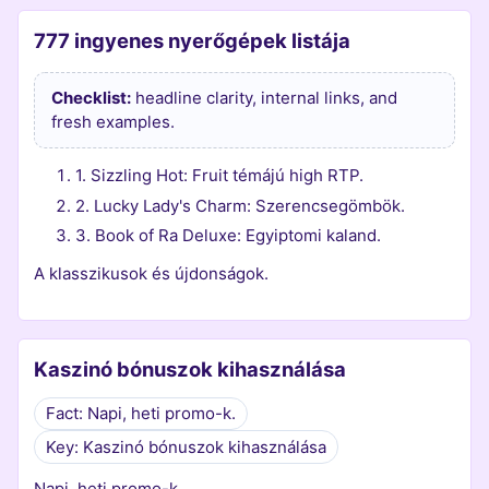
777 ingyenes nyerőgépek listája
Checklist:
headline clarity, internal links, and
fresh examples.
1. Sizzling Hot: Fruit témájú high RTP.
2. Lucky Lady's Charm: Szerencsegömbök.
3. Book of Ra Deluxe: Egyiptomi kaland.
A klasszikusok és újdonságok.
Kaszinó bónuszok kihasználása
Fact: Napi, heti promo-k.
Key: Kaszinó bónuszok kihasználása
Napi, heti promo-k.