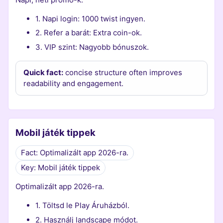
1. Napi login: 1000 twist ingyen.
2. Refer a barát: Extra coin-ok.
3. VIP szint: Nagyobb bónuszok.
Quick fact:
concise structure often improves
readability and engagement.
Mobil játék tippek
Fact: Optimalizált app 2026-ra.
Key: Mobil játék tippek
Optimalizált app 2026-ra.
1. Töltsd le Play Áruházból.
2. Használj landscape módot.