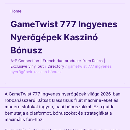
Home
GameTwist 777 Ingyenes
Nyerőgépek Kaszinó
Bónusz
A-P Connection | French duo producer from Reims |
Exclusive vinyl out
/
Directory
/
gametwist 777 ingyenes
nyerőgépek kaszinó bónusz
A GameTwist 777 ingyenes nyerőgépek világa 2026-ban
robbanásszerű! Játssz klasszikus fruit machine-eket és
modern slotokat ingyen, napi bónuszokkal. Ez a guide
bemutatja a platformot, bónuszokat és stratégiákat a
maximális fun-hoz.