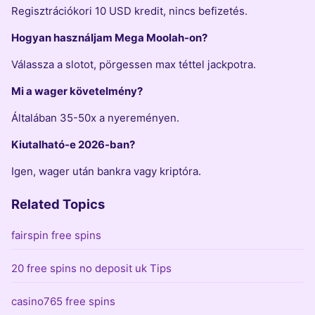
Regisztrációkori 10 USD kredit, nincs befizetés.
Hogyan használjam Mega Moolah-on?
Válassza a slotot, pörgessen max téttel jackpotra.
Mi a wager követelmény?
Általában 35-50x a nyereményen.
Kiutalható-e 2026-ban?
Igen, wager után bankra vagy kriptóra.
Related Topics
fairspin free spins
20 free spins no deposit uk Tips
casino765 free spins