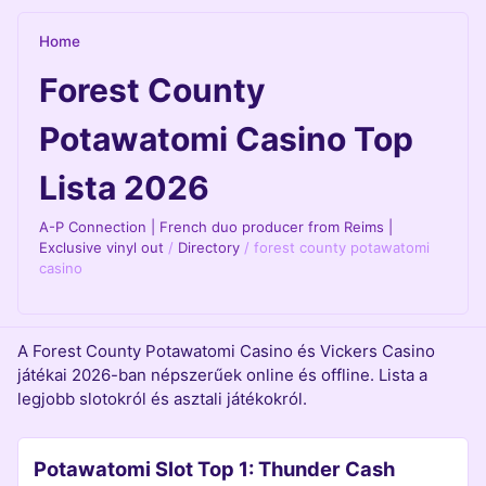
Home
Forest County
Potawatomi Casino Top
Lista 2026
A-P Connection | French duo producer from Reims |
Exclusive vinyl out
/
Directory
/
forest county potawatomi
casino
A Forest County Potawatomi Casino és Vickers Casino
játékai 2026-ban népszerűek online és offline. Lista a
legjobb slotokról és asztali játékokról.
Potawatomi Slot Top 1: Thunder Cash