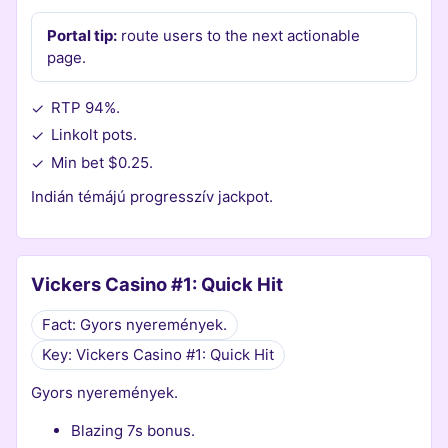
Portal tip:
route users to the next actionable
page.
RTP 94%.
✓
Linkolt pots.
✓
Min bet $0.25.
✓
Indián témájú progresszív jackpot.
Vickers Casino #1: Quick Hit
Fact: Gyors nyeremények.
Key: Vickers Casino #1: Quick Hit
Gyors nyeremények.
Blazing 7s bonus.