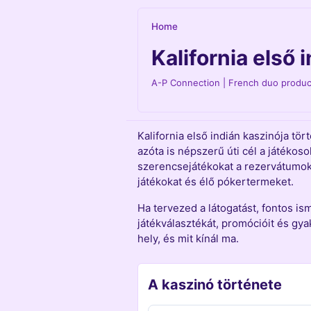
Home
Kalifornia első
A-P Connection | French duo produce
Kalifornia első indián kaszinója tö
azóta is népszerű úti cél a játékos
szerencsejátékokat a rezervátumokb
játékokat és élő pókertermeket.
Ha tervezed a látogatást, fontos is
játékválasztékát, promócióit és gya
hely, és mit kínál ma.
A kaszinó története