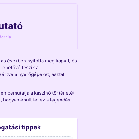
mutató
ifornia
-as években nyitotta meg kapuit, és
 lehetővé teszik a
eértve a nyerőgépeket, asztali
sen bemutatja a kaszinó történetét,
l, hogyan épült fel ez a legendás
ogatási tippek