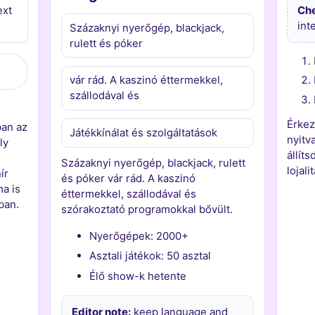
ext
Che
int
Százaknyi nyerőgép, blackjack,
rulett és póker
vár rád. A kaszinó éttermekkel,
szállodával és
Érkez
ban az
Játékkínálat és szolgáltatások
nyitv
ly
állít
Százaknyi nyerőgép, blackjack, rulett
lojal
ír
és póker vár rád. A kaszinó
ma is
éttermekkel, szállodával és
ban.
szórakoztató programokkal bővült.
Nyerőgépek: 2000+
Asztali játékok: 50 asztal
Élő show-k hetente
Editor note:
keep language and