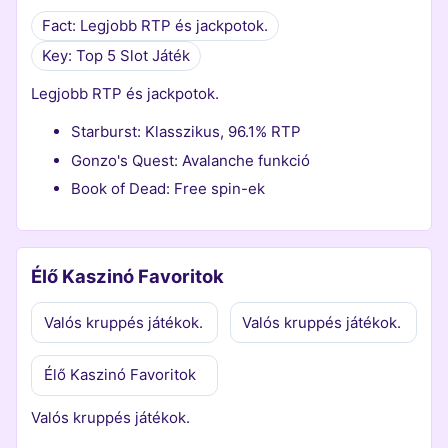
Fact: Legjobb RTP és jackpotok.
Key: Top 5 Slot Játék
Legjobb RTP és jackpotok.
Starburst: Klasszikus, 96.1% RTP
Gonzo's Quest: Avalanche funkció
Book of Dead: Free spin-ek
Élő Kaszinó Favoritok
Valós kruppés játékok.
Valós kruppés játékok.
Élő Kaszinó Favoritok
Valós kruppés játékok.