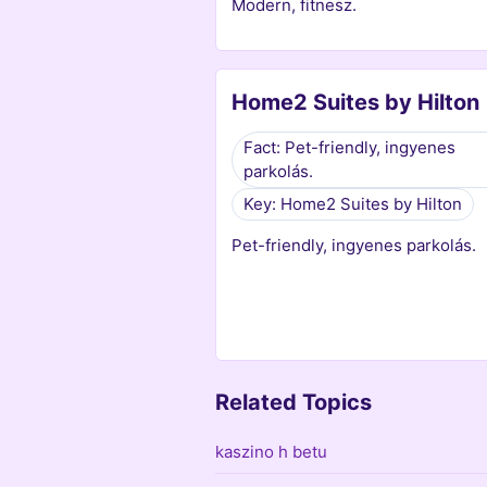
Modern, fitnesz.
Home2 Suites by Hilton
Fact: Pet-friendly, ingyenes
parkolás.
Key: Home2 Suites by Hilton
Pet-friendly, ingyenes parkolás.
Related Topics
kaszino h betu