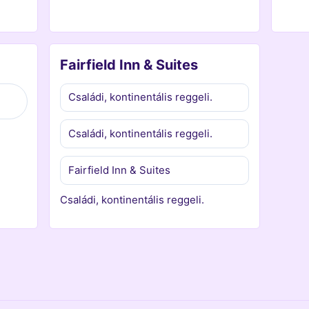
Fairfield Inn & Suites
Családi, kontinentális reggeli.
Családi, kontinentális reggeli.
Fairfield Inn & Suites
Családi, kontinentális reggeli.