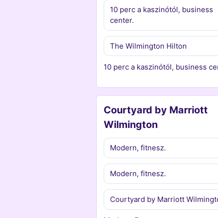
10 perc a kaszinótól, business
center.
The Wilmington Hilton
10 perc a kaszinótól, business ce
Courtyard by Marriott
Wilmington
Modern, fitnesz.
Modern, fitnesz.
Courtyard by Marriott Wilmingt