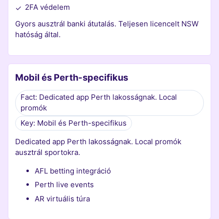
2FA védelem
✓
Gyors ausztrál banki átutalás. Teljesen licencelt NSW
hatóság által.
Mobil és Perth-specifikus
Fact: Dedicated app Perth lakosságnak. Local
promók
Key: Mobil és Perth-specifikus
Dedicated app Perth lakosságnak. Local promók
ausztrál sportokra.
AFL betting integráció
Perth live events
AR virtuális túra