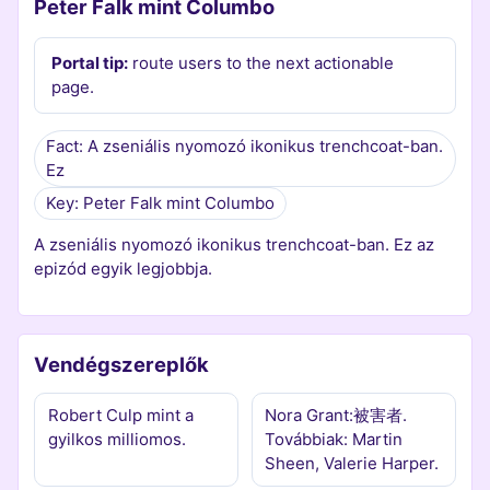
Peter Falk mint Columbo
Portal tip:
route users to the next actionable
page.
Fact: A zseniális nyomozó ikonikus trenchcoat-ban.
Ez
Key: Peter Falk mint Columbo
A zseniális nyomozó ikonikus trenchcoat-ban. Ez az
epizód egyik legjobbja.
Vendégszereplők
Robert Culp mint a
Nora Grant:被害者.
gyilkos milliomos.
Továbbiak: Martin
Sheen, Valerie Harper.