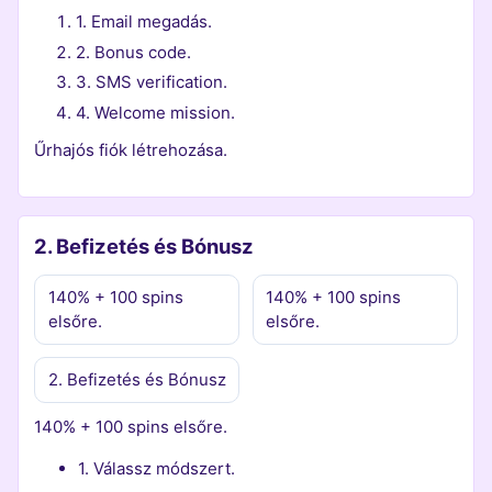
1. Email megadás.
2. Bonus code.
3. SMS verification.
4. Welcome mission.
Űrhajós fiók létrehozása.
2. Befizetés és Bónusz
140% + 100 spins
140% + 100 spins
elsőre.
elsőre.
2. Befizetés és Bónusz
140% + 100 spins elsőre.
1. Válassz módszert.