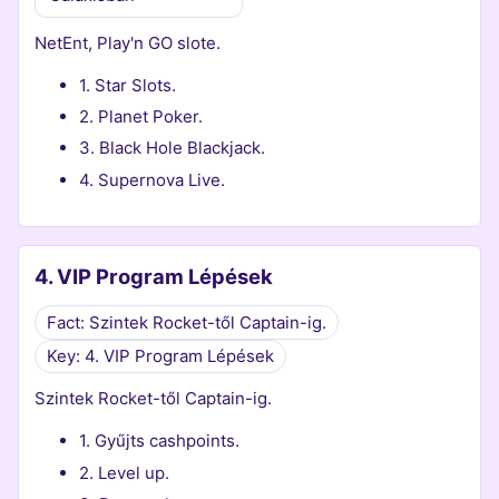
NetEnt, Play'n GO slote.
1. Star Slots.
2. Planet Poker.
3. Black Hole Blackjack.
4. Supernova Live.
4. VIP Program Lépések
Fact: Szintek Rocket-től Captain-ig.
Key: 4. VIP Program Lépések
Szintek Rocket-től Captain-ig.
1. Gyűjts cashpoints.
2. Level up.