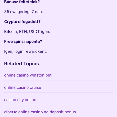
Bónusz feltételek?
35x wagering, 7 nap.
Crypto elfogadott?
Bitcoin, ETH, USDT igen.
Free spins naponta?
Igen, login rewardként.
Related Topics
online casino winston bet
online casino cruise
casino city online
alberta online casino no deposit bonus