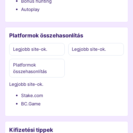
Bonus hunting
Autoplay
Platformok összehasonlítás
Legjobb site-ok.
Legjobb site-ok.
Platformok
összehasonlítás
Legjobb site-ok.
Stake.com
BC.Game
Kifizetési tippek