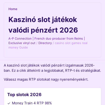
Home
Kaszinó slot játékok
valódi pénzért 2026
A-P Connection | French duo producer from Reims |
Exclusive vinyl out
/
Directory
/
casino slot games real
money Guide
A kaszinó slot játékok valódi pénzért izgalmasak 2026-
ban. Ez a cikk áttekinti a legjobbakat, RTP-t és stratégiákat.
Válassz magas RTP slotokat nagy nyereményekért.
Top slotok 2026
Money Train 4 RTP 98%
✓