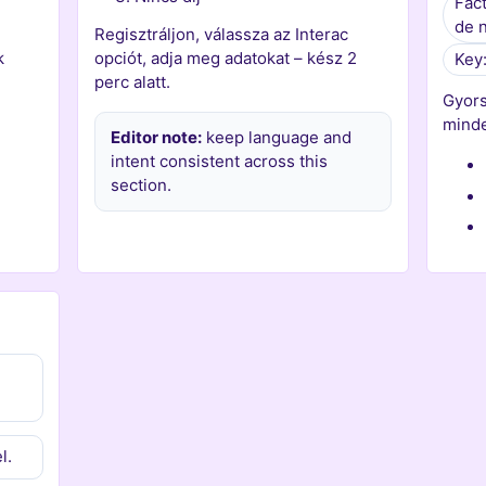
Fact
de 
Regisztráljon, válassza az Interac
k
opciót, adja meg adatokat – kész 2
Key
perc alatt.
Gyors
minde
Editor note:
keep language and
intent consistent across this
section.
l.