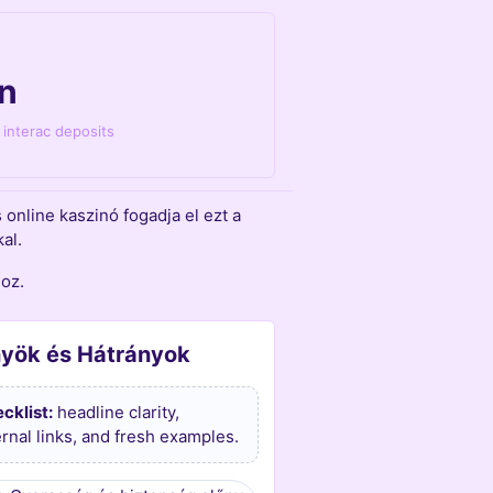
an
 interac deposits
online kaszinó fogadja el ezt a
al.
hoz.
nyök és Hátrányok
cklist:
headline clarity,
ernal links, and fresh examples.