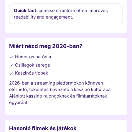
Quick fact:
concise structure often improves
readability and engagement.
Miért nézd meg 2026-ban?
Humoros paródia
✓
Csillagok serege
✓
Kaszinós tippek
✓
2026-ban a streaming platformokon könnyen
elérhető, tökéletes bevezető a kaszinó kultúrába.
Ajánlott kaszinó rajongóknak és filmbarátoknak
egyaránt.
Hasonló filmek és játékok