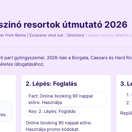
aszinó resortok útmutató 2026
r from Reims | Exclusive vinyl out
/
Directory
/
casino resorts atlantic 
eleti part gyöngyszemei. 2026-ban a Borgata, Caesars és Hard R
kéletes látogatásához.
2. Lépés: Foglalás
3. 
Fact: Online booking 90 nappal
előre. Használja
Key: 2. Lépés: Foglalás
Repül
les.
Online booking 90 nappal előre.
Használja promo kódokat.