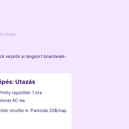
city Guide
ock vezetik a rangsort boardwalk-
Lépés: Utazás
Philly repülőtér 1 óra
Vonat AC-be
őtér shuttle-k. Parkolás 20$/nap.