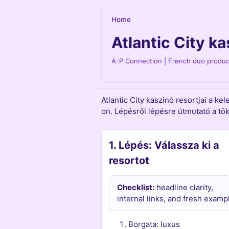
Home
Atlantic City k
A-P Connection | French duo produce
Atlantic City kaszinó resortjai a k
on. Lépésről lépésre útmutató a tö
1. Lépés: Válassza ki a
resortot
Checklist:
headline clarity,
internal links, and fresh examp
Borgata: luxus