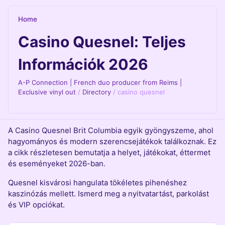
Home
Casino Quesnel: Teljes
Információk 2026
A-P Connection | French duo producer from Reims |
Exclusive vinyl out
/
Directory
/
casino quesnel
A Casino Quesnel Brit Columbia egyik gyöngyszeme, ahol
hagyományos és modern szerencsejátékok találkoznak. Ez
a cikk részletesen bemutatja a helyet, játékokat, éttermet
és eseményeket 2026-ban.
Quesnel kisvárosi hangulata tökéletes pihenéshez
kaszinózás mellett. Ismerd meg a nyitvatartást, parkolást
és VIP opciókat.