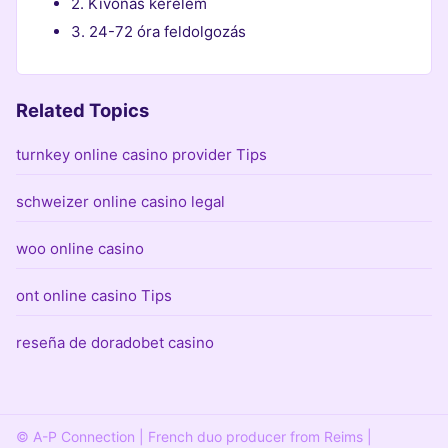
2. Kivonás kérelem
3. 24-72 óra feldolgozás
Related Topics
turnkey online casino provider Tips
schweizer online casino legal
woo online casino
ont online casino Tips
reseña de doradobet casino
© A-P Connection | French duo producer from Reims |