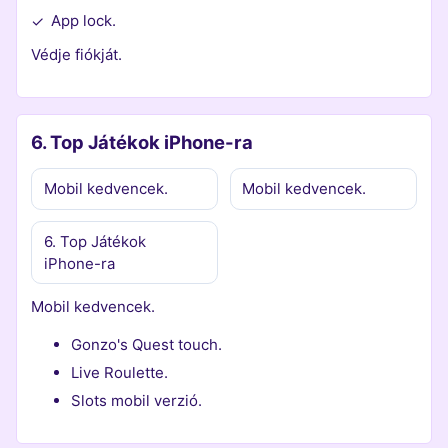
App lock.
✓
Védje fiókját.
6. Top Játékok iPhone-ra
Mobil kedvencek.
Mobil kedvencek.
6. Top Játékok
iPhone-ra
Mobil kedvencek.
Gonzo's Quest touch.
Live Roulette.
Slots mobil verzió.