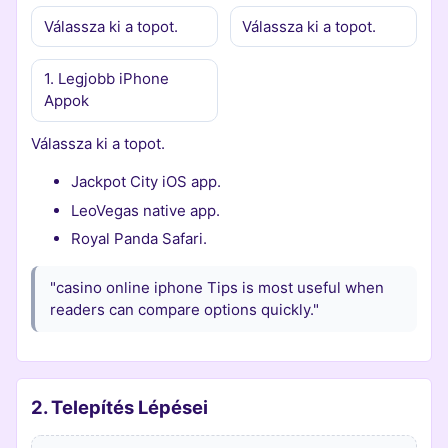
Válassza ki a topot.
Válassza ki a topot.
1. Legjobb iPhone
Appok
Válassza ki a topot.
Jackpot City iOS app.
LeoVegas native app.
Royal Panda Safari.
"casino online iphone Tips is most useful when
readers can compare options quickly."
2. Telepítés Lépései