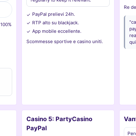
Re de
PayPal prelievi 24h.
✓
"c
RTP alto su blackjack.
✓
l 100%
pa
App mobile eccellente.
✓
re
Scommesse sportive e casino uniti.
qui
Casino 5: PartyCasino
Van
PayPal
Per