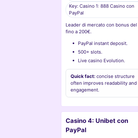
Key: Casino 1: 888 Casino con
PayPal
Leader di mercato con bonus de
fino a 200€.
PayPal instant deposit.
500+ slots.
Live casino Evolution.
Quick fact:
concise structure
often improves readability and
engagement.
Casino 4: Unibet con
PayPal