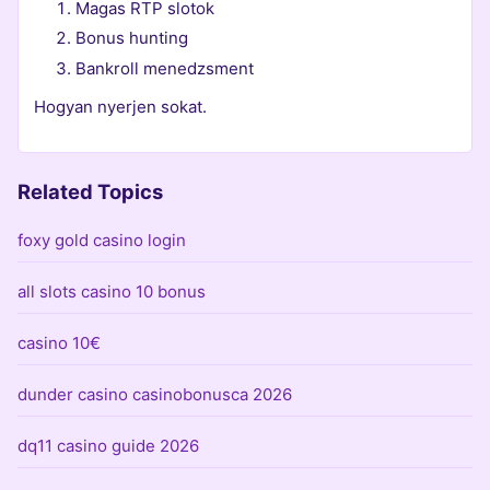
Magas RTP slotok
Bonus hunting
Bankroll menedzsment
Hogyan nyerjen sokat.
Related Topics
foxy gold casino login
all slots casino 10 bonus
casino 10€
dunder casino casinobonusca 2026
dq11 casino guide 2026