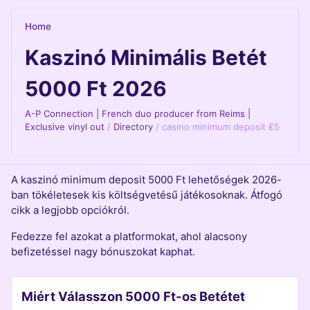
Home
Kaszinó Minimális Betét
5000 Ft 2026
A-P Connection | French duo producer from Reims |
Exclusive vinyl out
/
Directory
/
casino minimum deposit ₤5
A kaszinó minimum deposit 5000 Ft lehetőségek 2026-
ban tökéletesek kis költségvetésű játékosoknak. Átfogó
cikk a legjobb opciókról.
Fedezze fel azokat a platformokat, ahol alacsony
befizetéssel nagy bónuszokat kaphat.
Miért Válasszon 5000 Ft-os Betétet