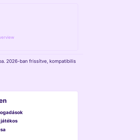
verview
. 2026-ban frissítve, kompatibilis
en
 fogadások
 játékos
csa