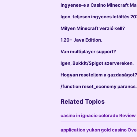
Ingyenes-e a Casino Minecraft M
Igen, teljesen ingyenes letöltés 2
Milyen Minecraft verzió kell?
1.20+ Java Edition.
Van multiplayer support?
Igen, Bukkit/Spigot szervereken.
Hogyan reseteljem a gazdaságot?
/function reset_economy parancs.
Related Topics
casino in ignacio colorado Review
application yukon gold casino Ov