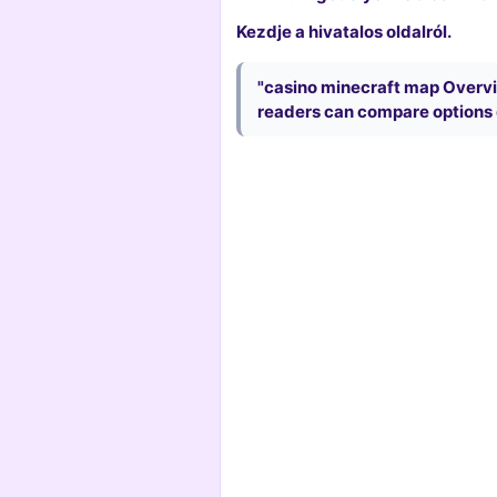
Kezdje a hivatalos oldalról.
"casino minecraft map Overvi
readers can compare options q