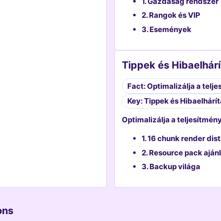
1. Gazdaság rendszer
2. Rangok és VIP
3. Események
Tippek és Hibaelhár
Fact: Optimalizálja a telje
Key: Tippek és Hibaelhárí
Optimalizálja a teljesítmény
1. 16 chunk render dis
2. Resource pack ajánl
3. Backup világa
ons