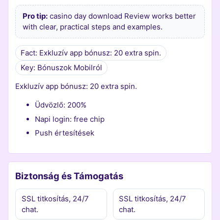
Pro tip:
casino day download Review works better
with clear, practical steps and examples.
Fact: Exkluzív app bónusz: 20 extra spin.
Key: Bónuszok Mobilról
Exkluzív app bónusz: 20 extra spin.
Üdvözlő: 200%
Napi login: free chip
Push értesítések
Biztonság és Támogatás
SSL titkosítás, 24/7
SSL titkosítás, 24/7
chat.
chat.