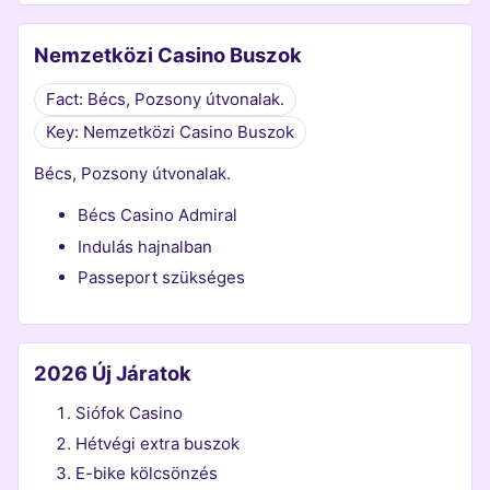
Nemzetközi Casino Buszok
Fact: Bécs, Pozsony útvonalak.
Key: Nemzetközi Casino Buszok
Bécs, Pozsony útvonalak.
Bécs Casino Admiral
Indulás hajnalban
Passeport szükséges
2026 Új Járatok
Siófok Casino
Hétvégi extra buszok
E-bike kölcsönzés