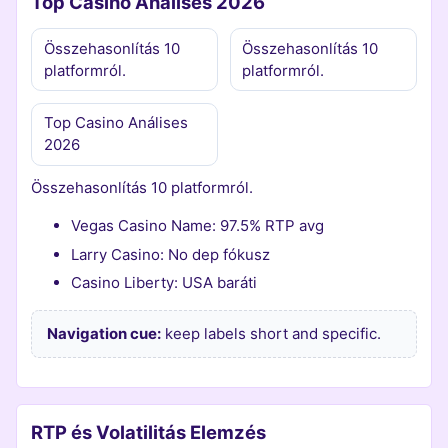
Top Casino Análises 2026
Összehasonlítás 10
Összehasonlítás 10
platformról.
platformról.
Top Casino Análises
2026
Összehasonlítás 10 platformról.
Vegas Casino Name: 97.5% RTP avg
Larry Casino: No dep fókusz
Casino Liberty: USA baráti
Navigation cue:
keep labels short and specific.
RTP és Volatilitás Elemzés