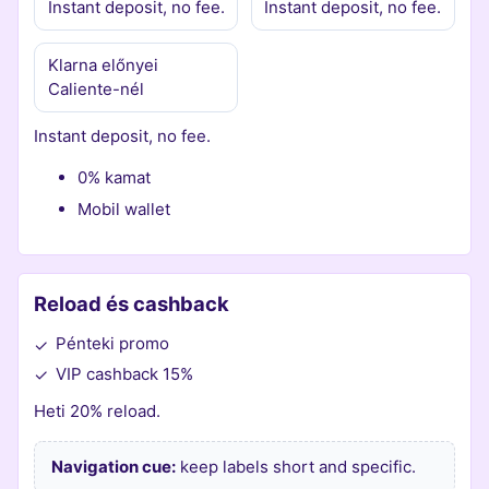
Instant deposit, no fee.
Instant deposit, no fee.
Klarna előnyei
Caliente-nél
Instant deposit, no fee.
0% kamat
Mobil wallet
Reload és cashback
Pénteki promo
✓
VIP cashback 15%
✓
Heti 20% reload.
Navigation cue:
keep labels short and specific.