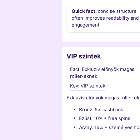
Quick fact:
concise structure
often improves readability and
engagement.
VIP szintek
Fact: Exkluzív előnyök magas
roller-eknek.
Key: VIP szintek
Exkluzív előnyök magas roller-ek
Bronz: 5% cashback
Ezüst: 10% + free spins
Arany: 15% + személyes ho