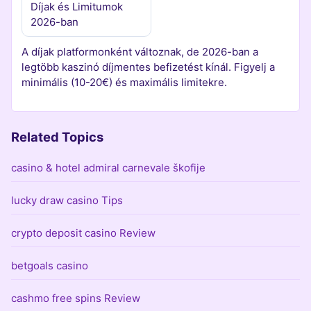
Díjak és Limitumok
2026-ban
A díjak platformonként változnak, de 2026-ban a
legtöbb kaszinó díjmentes befizetést kínál. Figyelj a
minimális (10-20€) és maximális limitekre.
Related Topics
casino & hotel admiral carnevale škofije
lucky draw casino Tips
crypto deposit casino Review
betgoals casino
cashmo free spins Review