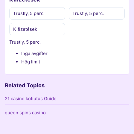
Trustly, 5 perc.
Trustly, 5 perc.
Kifizetések
Trustly, 5 perc.
Inga avgifter
Hög limit
Related Topics
21 casino kotiutus Guide
queen spins casino