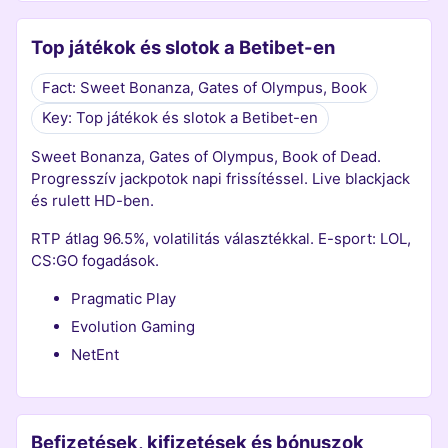
Top játékok és slotok a Betibet-en
Fact: Sweet Bonanza, Gates of Olympus, Book
Key: Top játékok és slotok a Betibet-en
Sweet Bonanza, Gates of Olympus, Book of Dead.
Progresszív jackpotok napi frissítéssel. Live blackjack
és rulett HD-ben.
RTP átlag 96.5%, volatilitás választékkal. E-sport: LOL,
CS:GO fogadások.
Pragmatic Play
Evolution Gaming
NetEnt
Befizetések, kifizetések és bónuszok