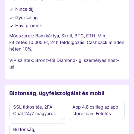
Nincs díj
✓
Gyorsaság
✓
Havi promók
✓
Módszerek: Bankkártya, Skrill, BTC, ETH. Min.
kifizetés 10.000 Ft, 24h feldolgozás. Cashback minden
héten 10%.
VIP szintek: Bronz-tól Diamond-ig, személyes host-
tal.
Biztonság, ügyfélszolgálat és mobil
SSL titkosítás, 2FA.
App 4.8 csillag az app
Chat 24/7 magyarul.
store-ban. Felelős
Biztonság,