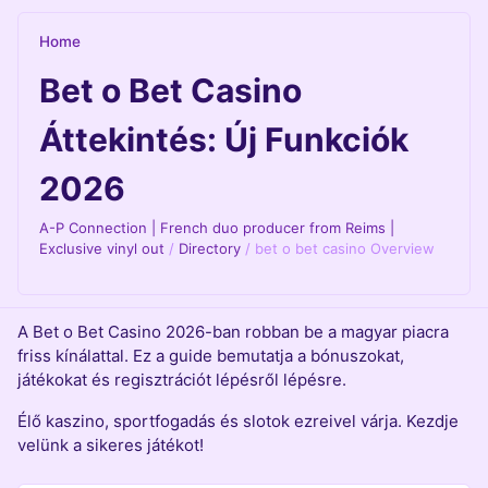
Home
Bet o Bet Casino
Áttekintés: Új Funkciók
2026
A-P Connection | French duo producer from Reims |
Exclusive vinyl out
/
Directory
/
bet o bet casino Overview
A Bet o Bet Casino 2026-ban robban be a magyar piacra
friss kínálattal. Ez a guide bemutatja a bónuszokat,
játékokat és regisztrációt lépésről lépésre.
Élő kaszino, sportfogadás és slotok ezreivel várja. Kezdje
velünk a sikeres játékot!