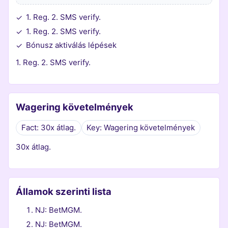
1. Reg. 2. SMS verify.
✓
1. Reg. 2. SMS verify.
✓
Bónusz aktiválás lépések
✓
1. Reg. 2. SMS verify.
Wagering követelmények
Fact: 30x átlag.
Key: Wagering követelmények
30x átlag.
Államok szerinti lista
NJ: BetMGM.
NJ: BetMGM.