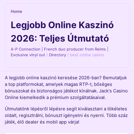
Home
Legjobb Online Kaszinó
2026: Teljes Útmutató
A-P Connection | French duo producer from Reims |
Exclusive vinyl out
/
Directory
/
best online casino
A legjobb online kaszinó keresése 2026-ban? Bemutatjuk
a top platformokat, amelyek magas RTP-t, bőséges
bónuszokat és biztonságos játékot kínálnak. Jack's Casino
Online kiemelkedik a prémium szolgáltatásaival.
Útmutatónk lépésről lépésre segít kiválasztani a tökéletes
oldalt, regisztrálni, bónuszt igényelni és nyerni. Több száz
játék, élő dealer és mobil app várja!