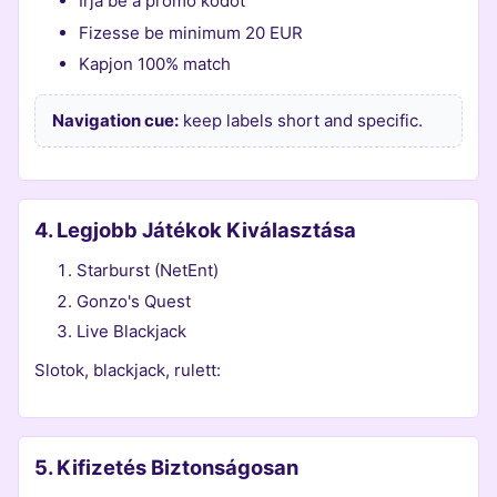
Írja be a promo kódot
Fizesse be minimum 20 EUR
Kapjon 100% match
Navigation cue:
keep labels short and specific.
4. Legjobb Játékok Kiválasztása
Starburst (NetEnt)
Gonzo's Quest
Live Blackjack
Slotok, blackjack, rulett:
5. Kifizetés Biztonságosan