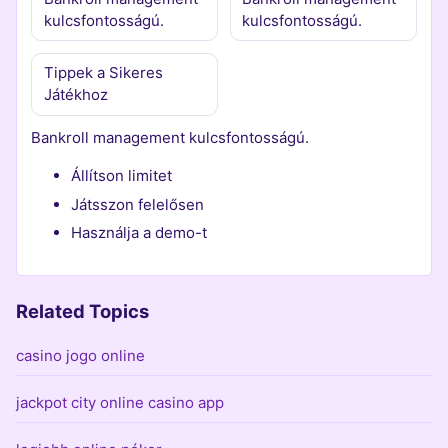
kulcsfontosságú.
kulcsfontosságú.
Tippek a Sikeres
Játékhoz
Bankroll management kulcsfontosságú.
Állítson limitet
Játsszon felelősen
Használja a demo-t
Related Topics
casino jogo online
jackpot city online casino app