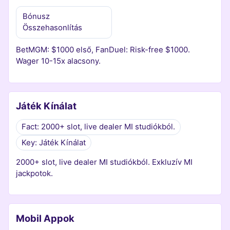
Bónusz
Összehasonlítás
BetMGM: $1000 első, FanDuel: Risk-free $1000.
Wager 10-15x alacsony.
Játék Kínálat
Fact: 2000+ slot, live dealer MI studiókból.
Key: Játék Kínálat
2000+ slot, live dealer MI studiókból. Exkluzív MI
jackpotok.
Mobil Appok