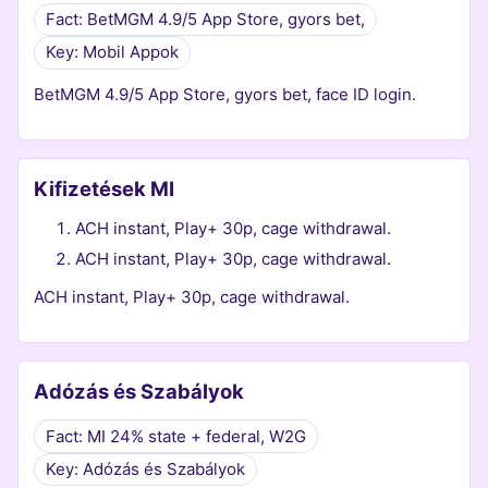
Fact: BetMGM 4.9/5 App Store, gyors bet,
Key: Mobil Appok
BetMGM 4.9/5 App Store, gyors bet, face ID login.
Kifizetések MI
ACH instant, Play+ 30p, cage withdrawal.
ACH instant, Play+ 30p, cage withdrawal.
ACH instant, Play+ 30p, cage withdrawal.
Adózás és Szabályok
Fact: MI 24% state + federal, W2G
Key: Adózás és Szabályok