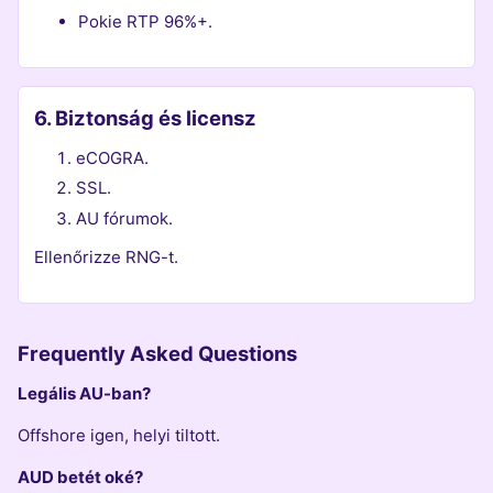
Pokie RTP 96%+.
6. Biztonság és licensz
eCOGRA.
SSL.
AU fórumok.
Ellenőrizze RNG-t.
Frequently Asked Questions
Legális AU-ban?
Offshore igen, helyi tiltott.
AUD betét oké?