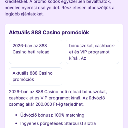
kreditekkel. A promo kódok egyszerűen beválthatók,
növelve nyerési esélyeidet. Részletesen átbeszéljük a
legjobb ajánlatokat.
Aktuális 888 Casino promóciók
2026-ban az 888
bónuszokat, cashback-
Casino heti reload
et és VIP programot
kínál. Az
Aktuális 888 Casino
promóciók
2026-ban az 888 Casino heti reload bónuszokat,
cashback-et és VIP programot kínál. Az üdvözlő
csomag akár 200.000 Ft-ig terjedhet.
Üdvözlő bónusz 100% matching
Ingyenes pörgetések Starburst slotra