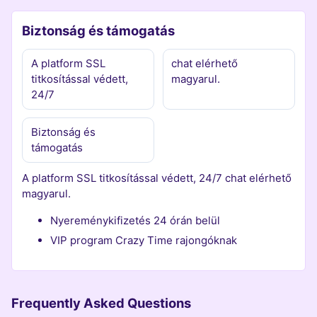
Biztonság és támogatás
A platform SSL
chat elérhető
titkosítással védett,
magyarul.
24/7
Biztonság és
támogatás
A platform SSL titkosítással védett, 24/7 chat elérhető
magyarul.
Nyereménykifizetés 24 órán belül
VIP program Crazy Time rajongóknak
Frequently Asked Questions