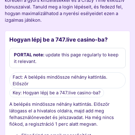
körében a gyors kifizetésekkel és a Crazy Time exkluzív
bónuszaival. Tanuld meg a login lépéseit, és fedezd fel,
hogyan maximalizálhatod a nyerési esélyeidet ezen a
izgalmas játékon.
Hogyan lépj be a 747.live casino-ba?
PORTAL note:
update this page regularly to keep
it relevant.
Fact: A belépés mindössze néhány kattintás.
Először
Key: Hogyan lépj be a 747.live casino-ba?
A belépés mindössze néhány kattintás. Először
látogass el a hivatalos oldalra, majd add meg
felhasználónevedet és jelszavadat. Ha még nincs
fiókod, a regisztráció 1 perc alatt megvan.