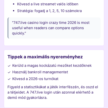
Kövesd a live streamet valós időben
Stratégia: fogadj a 1, 2, 5, 10 számokra
"747.live casino login crazy time 2026 is most
useful when readers can compare options
quickly."
Tippek a maximális nyereményhez
Kerüld a magas kockázatú mezőket kezdőknek
✓
Használj bankroll managementet
✓
Kövesd a 2026-os turnókat
✓
Figyeld a statisztikákat a játék interfészén, és oszd el
a tétjeidet. A 747.live login után azonnal elérhető a
demó mód gyakorlásra.