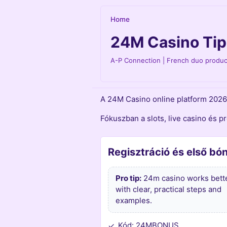
Home
24M Casino Tip
A-P Connection | French duo produce
A 24M Casino online platform 2026-b
Fókuszban a slots, live casino és p
Regisztráció és első bó
Pro tip:
24m casino works bett
with clear, practical steps and
examples.
Kód: 24MBONUS
✓