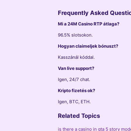
Frequently Asked Questi
Mi a 24M Casino RTP átlaga?
96.5% slotsokon.
Hogyan claimeljek bónuszt?
Kasszánál kóddal.
Van live support?
Igen, 24/7 chat.
Kripto fizetés ok?
Igen, BTC, ETH.
Related Topics
is there a casino in gta 5 story mod