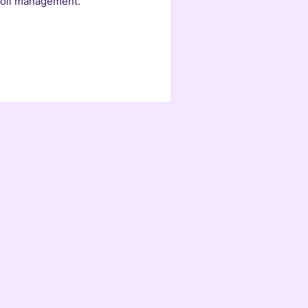
oll management.