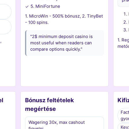
5. MiniFortune
✓
1. MicroWin - 500% bónusz, 2. TinyBet
- 100 spins.
"2$ minimum deposit casino is
1. Re
,
most useful when readers can
metód
compare options quickly."
el
Bónusz feltételek
Kif
megértése
Fact
gyo
Wagering 30x, max cashout
Key
figyelni.